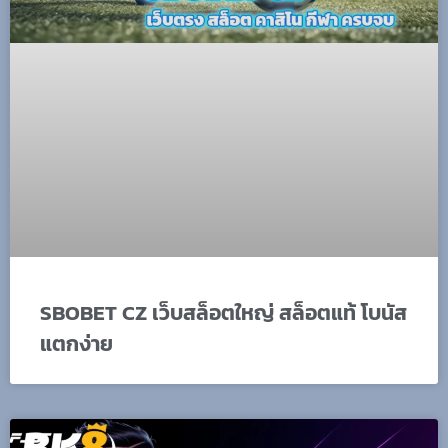
SBOBET CZ เว็บสล็อตใหญ่ สล็อตแท้ โบนัส
แตกง่าย