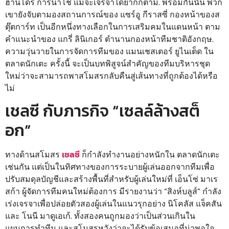
ฮานโดร การ์นาโช่ แม้จะเจรจาได้ยากก็ตาม. พร้อมกันนั้น พวก
เขายังจับตามองสถานการณ์ของ แซร์อู กีราสซี่ กองหน้าของส
ตุ๊ตการ์ท เป็นอีกหนึ่งทางเลือกในการเสริมคมในแดนหน้า ตาม
คำแนะนำของ แกรี่ ลินิเกอร์ ตำนานกองหน้าทีมชาติอังกฤษ.
ความวุ่นวายในการจัดการทีมของ แมนเชสเตอร์ ยูไนเต็ด ใน
ตลาดนักเตะ ครั้งนี้ จะเป็นบทพิสูจน์สำคัญของทีมบริหารชุด
ใหม่ว่าจะสามารถพาสโมสรกลับคืนสู่เส้นทางที่ถูกต้องได้หรือ
ไม่
เชลซี กับภารกิจ “เซลล์ล้างสต็
อก”
ทางด้านสโมสร
เชลซี
ก็กำลังทำงานอย่างหนักใน ตลาดนักเตะ
เช่นกัน แต่เป็นในทิศทางของการระบายผู้เล่นออกจากทีมเพื่อ
ปรับสมดุลบัญชีและสร้างพื้นที่สำหรับผู้เล่นใหม่ที่ เอ็นโซ่ มาเร
สก้า ผู้จัดการทีมคนใหม่ต้องการ มีรายงานว่า “สิงห์บลูส์” กำลัง
เร่งเจรจาเพื่อปล่อยตัวสองผู้เล่นในแนวรุกอย่าง นิโคลัส แจ็คสัน
และ โนนี มาดูเอเก้. ทั้งสองคนถูกมองว่าเป็นส่วนเกินใน
แผนการทำทีม และสโมสรหวังว่าจะได้รับข้อเสนอที่น่าพอใจ