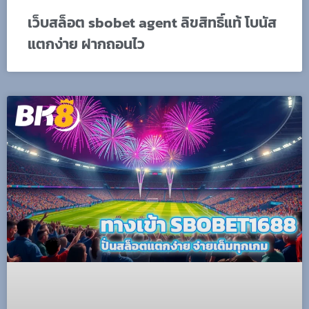
เว็บสล็อต sbobet agent ลิขสิทธิ์แท้ โบนัส
แตกง่าย ฝากถอนไว