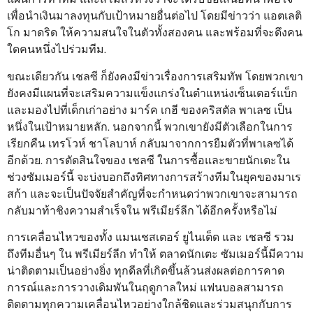
เพื่อนำเงินมาลงทุนกับเป้าหมายอื่นต่อไป โดยมีข่าวว่า แอตเลติ
โก มาดริด ให้ความสนใจในตัวทั้งสองคน และพร้อมที่จะดึงคน
ใดคนหนึ่งไปร่วมทีม.
ขณะเดียวกัน เชลซี ก็ยังคงมีข่าวเรื่องการเสริมทัพ โดยพวกเขา
ยังคงมีแผนที่จะเสริมความแข็งแกร่งในตำแหน่งเซ็นเตอร์แบ็ก
และมองไปที่เด็กเก่าอย่าง มาร์ค เกฮี ของคริสตัล พาเลซ เป็น
หนึ่งในเป้าหมายหลัก. นอกจากนี้ พวกเขายังมีตัวเลือกในการ
เรียกคืน เทรโวห์ ชาโลบาห์ กลับมาจากการยืมตัวที่พาเลซได้
อีกด้วย. การตัดสินใจของ เชลซี ในการซื้อและขายนักเตะใน
ช่วงซัมเมอร์นี้ จะบ่งบอกถึงทิศทางการสร้างทีมในยุคของมาเร
สก้า และจะเป็นปัจจัยสำคัญที่จะกำหนดว่าพวกเขาจะสามารถ
กลับมาท้าชิงความสำเร็จใน พรีเมียร์ลีก ได้อีกครั้งหรือไม่
การเคลื่อนไหวของทั้ง แมนเชสเตอร์ ยูไนเต็ด และ เชลซี รวม
ถึงทีมอื่นๆ ใน พรีเมียร์ลีก ทำให้ ตลาดนักเตะ ซัมเมอร์นี้มีความ
น่าติดตามเป็นอย่างยิ่ง ทุกดีลที่เกิดขึ้นล้วนส่งผลต่อการคาด
การณ์และการวางเดิมพันในฤดูกาลใหม่ แฟนบอลสามารถ
ติดตามทุกความเคลื่อนไหวอย่างใกล้ชิดและร่วมสนุกกับการ