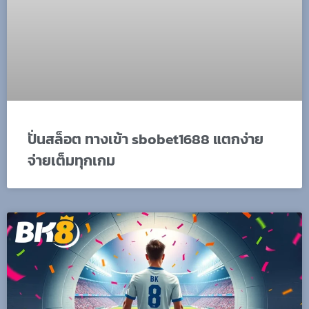
ปั่นสล็อต ทางเข้า sbobet1688 แตกง่าย
จ่ายเต็มทุกเกม