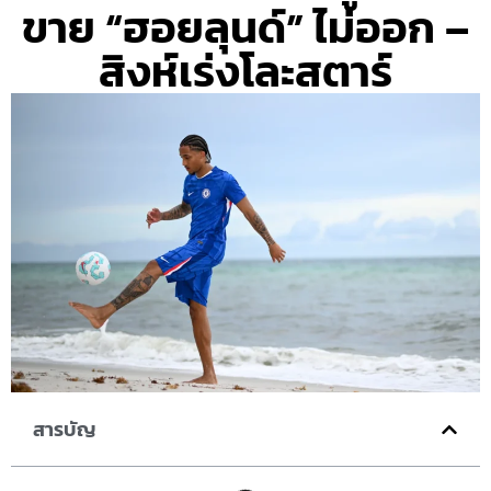
ขาย “ฮอยลุนด์” ไม่ออก –
สิงห์เร่งโละสตาร์
สารบัญ