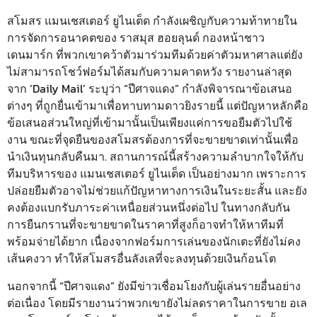
สโมสร แมนเชสเตอร์ ยูไนเต็ด กำลังเผชิญกับความท้าทายใน
การจัดการอนาคตของ ราสมุส ฮอยลุนด์ กองหน้าชาว
เดนมาร์ก ที่พวกเขาคว้าตัวมาร่วมทีมด้วยค่าตัวมหาศาลแต่ยัง
ไม่สามารถโชว์ฟอร์มได้สมกับความคาดหวัง รายงานล่าสุด
จาก ‘Daily Mail’ ระบุว่า “ปีศาจแดง” กำลังพิจารณาข้อเสนอ
ต่างๆ ที่ถูกยื่นเข้ามาเพื่อทาบทามดาวยิงรายนี้ แต่ปัญหาหลักคือ
ข้อเสนอส่วนใหญ่ที่เข้ามานั้นเป็นเพียงแค่การขอยืมตัวไปใช้
งาน ขณะที่จุดยืนของสโมสรต้องการที่จะขายขาดเท่านั้นเพื่อ
นำเงินทุนกลับคืนมา. สถานการณ์นี้สร้างความลำบากใจให้กับ
ทีมบริหารของ แมนเชสเตอร์ ยูไนเต็ด เป็นอย่างมาก เพราะการ
ปล่อยยืมตัวอาจไม่ช่วยแก้ปัญหาทางการเงินในระยะสั้น และยัง
คงต้องแบกรับภาระค่าเหนื่อยส่วนหนึ่งต่อไป ในทางกลับกัน
การยืนกรานที่จะขายขาดในราคาที่สูงก็อาจทำให้หาทีมที่
พร้อมจ่ายได้ยาก เนื่องจากฟอร์มการเล่นของนักเตะที่ยังไม่คง
เส้นคงวา ทำให้สโมสรอื่นลังเลที่จะลงทุนด้วยเงินก้อนโต
นอกจากนี้ “ปีศาจแดง” ยังมีข่าวเชื่อมโยงกับผู้เล่นรายอื่นอย่าง
ต่อเนื่อง โดยมีรายงานว่าพวกเขายังไม่ลดราคาในการขาย อเล